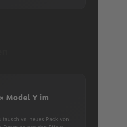
en
3× Model Y im
ultausch vs. neues Pack von