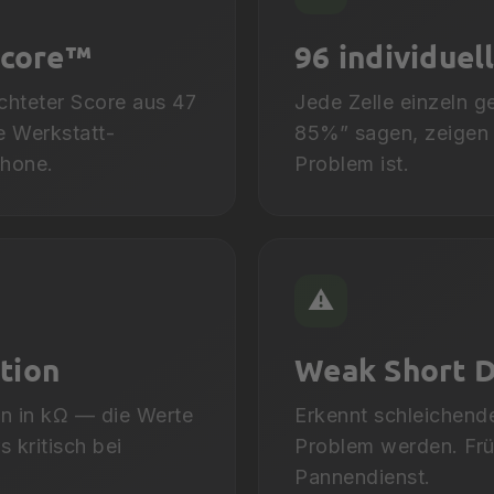
Score™
96 individuel
chteter Score aus 47
Jede Zelle einzeln 
e Werkstatt-
85%” sagen, zeigen 
Phone.
Problem ist.
⚠️
ation
Weak Short D
on in kΩ — die Werte
Erkennt schleichend
s kritisch bei
Problem werden. Frü
Pannendienst.