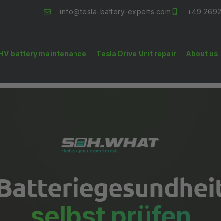
info@tesla-battery-experts.com
+49 269
HV battery maintenance
Tesla Drive Unit repair
About us
Batteriegesundhei
selbst prüfen