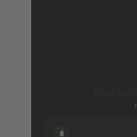
Was SoH
T
🔋