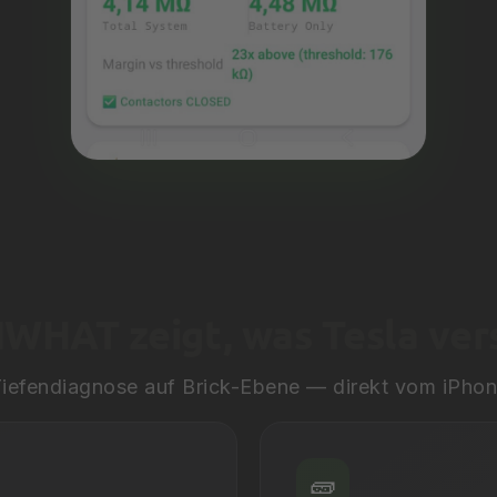
WHAT zeigt, was Tesla ver
iefendiagnose auf Brick-Ebene — direkt vom iPho
🧱