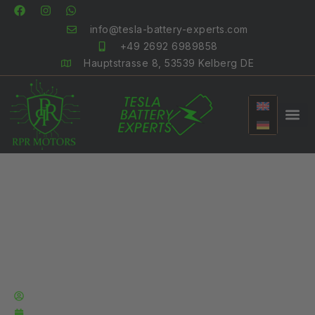
info@tesla-battery-experts.com
+49 2692 6989858
Hauptstrasse 8, 53539 Kelberg DE
Partnership with the E-
Buddies
Autor:
Carsten Ohlinger
Veröffentlich:
May 30, 2024