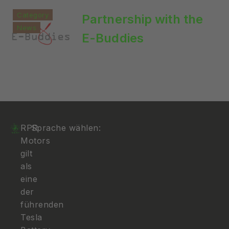
Category
Partnership with the
News
E-Buddies
RPR
Sprache wählen:
Motors
gilt
als
eine
der
führenden
Tesla